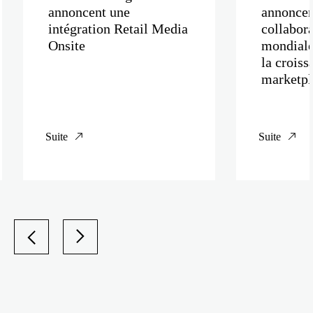
annoncent une
annoncen
intégration Retail Media
collabora
Onsite
mondiale
la croiss
marketpl
Suite
Suite