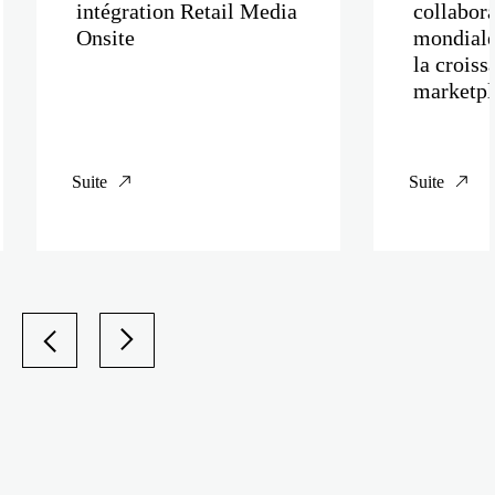
intégration Retail Media
collabora
Onsite
mondiale
la croiss
marketpl
Suite
Suite