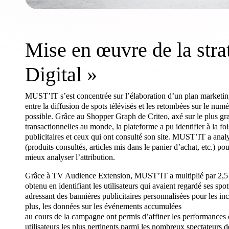
Mise en œuvre de la stra
Digital »
MUST’IT s’est concentrée sur l’élaboration d’un plan marketin
entre la diffusion de spots télévisés et les retombées sur le num
possible. Grâce au Shopper Graph de Criteo, axé sur le plus g
transactionnelles au monde, la plateforme a pu identifier à la fois
publicitaires et ceux qui ont consulté son site. MUST’IT a ana
(produits consultés, articles mis dans le panier d’achat, etc.) p
mieux analyser l’attribution.
Grâce à TV Audience Extension, MUST’IT a multiplié par 2,5 le t
obtenu en identifiant les utilisateurs qui avaient regardé ses spot
adressant des bannières publicitaires personnalisées pour les inc
plus, les données sur les événements accumulées
au cours de la campagne ont permis d’affiner les performances 
utilisateurs les plus pertinents parmi les nombreux spectateurs de