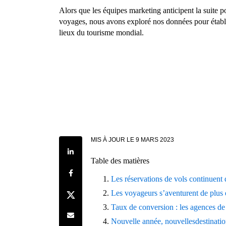
Alors que les équipes marketing anticipent la suite p
voyages, nous avons exploré nos données pour établi
lieux du tourisme mondial.
MIS À JOUR LE
9 MARS 2023
Share on LinkedIn
Table des matières
Share on Facebook
Les réservations de vols continuent 
Share on Twitter
Les voyageurs s’aventurent de plus e
Taux de conversion : les agences de
Share by e-mail
Nouvelle année, nouvellesdestinati