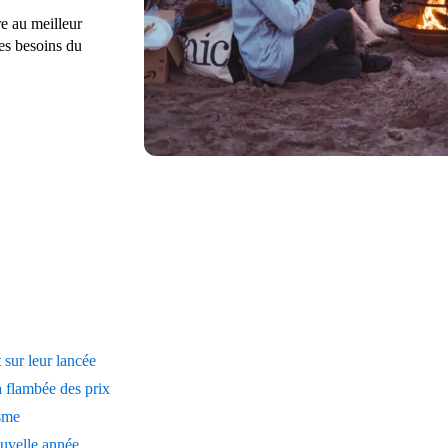
re au meilleur
es besoins du
 sur leur lancée
 flambée des prix
isme
ouvelle année