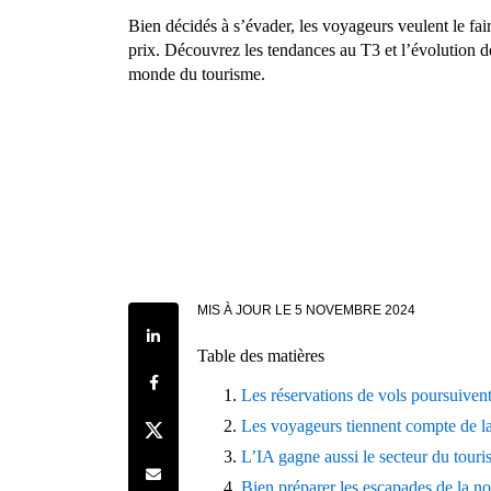
Bien décidés à s’évader, les voyageurs veulent le fai
prix. Découvrez les tendances au T3 et l’évolution d
monde du tourisme.
MIS À JOUR LE
5 NOVEMBRE 2024
Share on LinkedIn
Table des matières
Share on Facebook
Les réservations de vols poursuivent
Share on Twitter
Les voyageurs tiennent compte de la
L’IA gagne aussi le secteur du tour
Share by e-mail
Bien préparer les escapades de la n