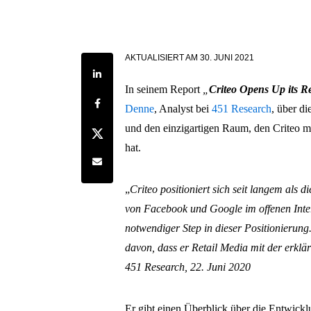
AKTUALISIERT AM
30. JUNI 2021
Share on LinkedIn
In seinem Report
„
Criteo Opens Up its R
Share on Facebook
Denne
, Analyst bei
451 Research
, über d
und den einzigartigen Raum, den Criteo m
Share on Twitter
hat.
Share by e-mail
„
Criteo positioniert sich seit langem als 
von Facebook und Google im offenen Inter
notwendiger Step in dieser Positionierung.
davon, dass er Retail Media mit der erklär
451 Research, 22. Juni 2020
Er gibt einen Überblick über die Entwicklu