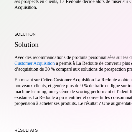
ses prospects en clients, La Redoute décide alors de miser sur 
Acquisition.
SOLUTION
S
o
l
u
t
i
o
n
Avec des recommandations de produits personnalisées sur les di
Customer Acquisition
a permis à La Redoute de convertir plus d
d’acquisition de 30 % comparé aux solutions de prospection pr
En misant sur Criteo Customer Acquisition La Redoute a obte
nouveaux clients, et généré plus de 9 % de trafic en ligne sur t
machine learning, un système de scoring performant et l’identific
existante, La Redoute a pu identifier et convertir les consommat
propension à acheter ses produits. Le résultat ? Une augmentat
RÉSULTATS