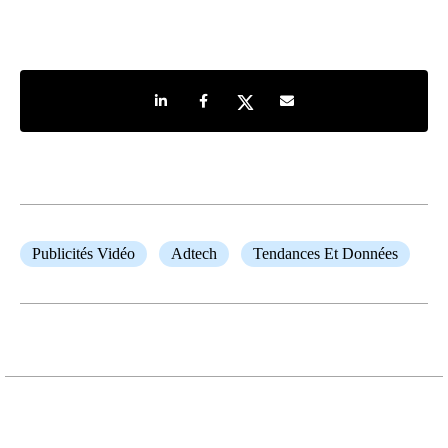
Share on LinkedIn
Share on Facebook
Share on Twitter
Share by e-mail
Publicités Vidéo
Adtech
Tendances Et Données