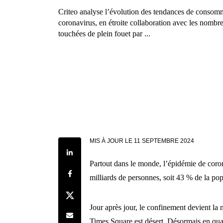
Criteo analyse l’évolution des tendances de consom
coronavirus, en étroite collaboration avec les nombre
touchées de plein fouet par ...
MIS À JOUR LE
11 SEPTEMBRE 2024
Share on LinkedIn
Partout dans le monde, l’épidémie de coron
Share on Facebook
milliards de personnes, soit 43 % de la pop
Share on Twitter
Jour après jour, le confinement devient l
Share by e-mail
Times Square est désert. Désormais en quara