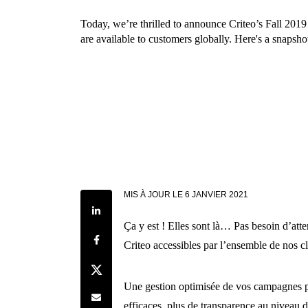
Today, we’re thrilled to announce Criteo’s Fall 201
are available to customers globally. Here's a snapshot 
MIS À JOUR LE
6 JANVIER 2021
Share on LinkedIn
Ça y est ! Elles sont là… Pas besoin d’atte
Share on Facebook
Criteo accessibles par l’ensemble de nos cl
Share on Twitter
Une gestion optimisée de vos campagnes pub
Share by e-mail
efficaces, plus de transparence au niveau