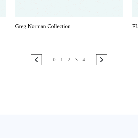
Greg Norman Collection
FI
0
1
2
3
4