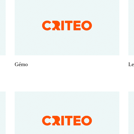
Gémo
Le